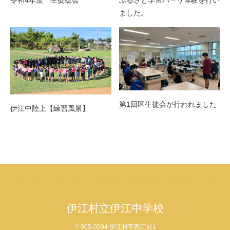
令和4年度 生徒総会
ふるさと学習パーリ体験を行い
ました。
第1回区生徒会が行われました
伊江中陸上【練習風景】
伊江村立伊江中学校
〒905-0594 伊江村字西江前1