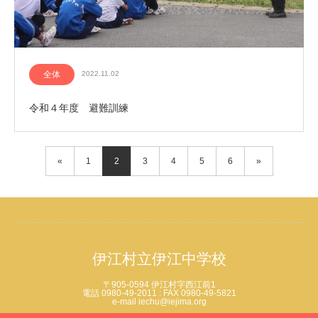
全体
2022.11.02
令和４年度 避難訓練
«
1
2
3
4
5
6
»
伊江村立伊江中学校
〒905-0594 伊江村字西江前1
電話 0980-49-2011 : FAX 0980-49-5821
e-mail iechu@iejima.org